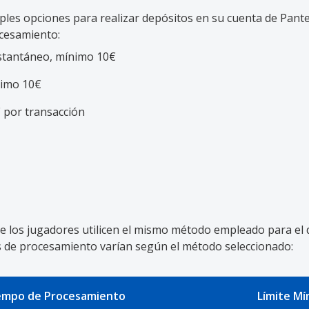
ples opciones para realizar depósitos en su cuenta de Pant
ocesamiento:
instantáneo, mínimo 10€
nimo 10€
 por transacción
ue los jugadores utilicen el mismo método empleado para el 
s de procesamiento varían según el método seleccionado:
empo de Procesamiento
Límite Mí