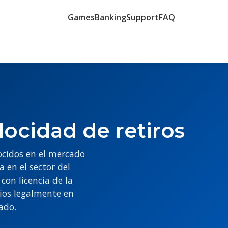
Games
Banking
Support
FAQ
ocidad de retiros
cidos en el mercado
 en el sector del
on licencia de la
cios legalmente en
ado.