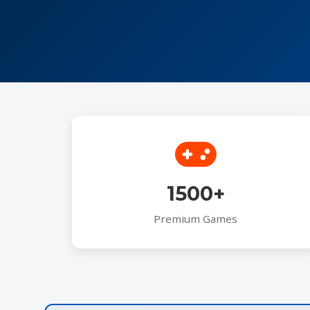
1500+
Premium Games