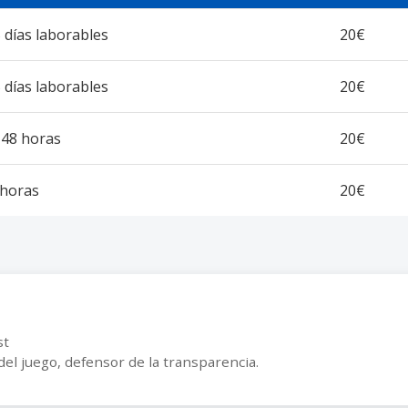
 días laborables
20€
 días laborables
20€
-48 horas
20€
 horas
20€
st
del juego, defensor de la transparencia.