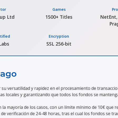
tor
Games
Pro
up Ltd
1500+ Titles
NetEnt,
Pra
tified
Encryption
Labs
SSL 256-bit
Pago
 su versatilidad y rapidez en el procesamiento de transacc
ias locales y garantizando que todos los fondos se manten
la mayoría de los casos, con un límite mínimo de 10€ que re
e verificación de 24-48 horas, tras el cual los fondos se tr