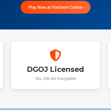
Play Now at Panteon Casino
DGOJ Licensed
SSL 256-bit Encrypted