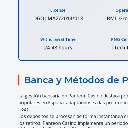
License
Opera
DGOJ MAZ/2014/013
BML Gro
Withdrawal Time
RNG Cer
24-48 hours
iTech 
Banca y Métodos de 
La gestión bancaria en Panteon Casino destaca por
populares en España, adaptándose a las preferenc
DGOJ.
Los depósitos se procesan de forma instantánea en 
los retiros, Panteon Casino implementa un periodo d